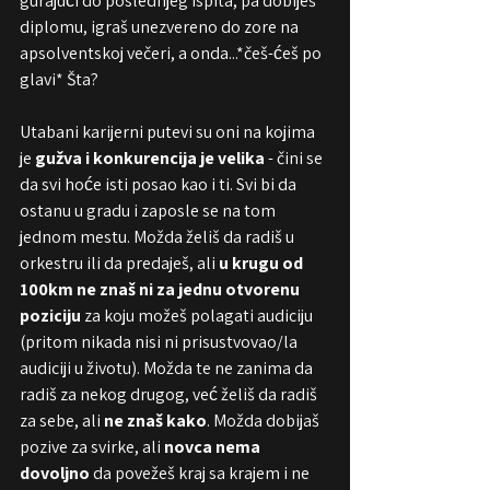
gurajući do poslednjeg ispita, pa dobiješ 
diplomu, igraš unezvereno do zore na 
apsolventskoj večeri, a onda...*češ-ćeš po 
glavi* Šta?  
Utabani karijerni putevi su oni na kojima 
je 
gužva i konkurencija je velika
 - čini se 
da svi hoće isti posao kao i ti. Svi bi da 
ostanu u gradu i zaposle se na tom 
jednom mestu. Možda želiš da radiš u 
orkestru ili da predaješ, ali 
u krugu od 
100km ne znaš ni za jednu otvorenu 
poziciju
 za koju možeš polagati audiciju 
(pritom nikada nisi ni prisustvovao/la 
audiciji u životu). Možda te ne zanima da 
radiš za nekog drugog, već želiš da radiš 
za sebe, ali 
ne znaš kako
. Možda dobijaš 
pozive za svirke, ali
 novca nema 
dovoljno
 da povežeš kraj sa krajem i ne 