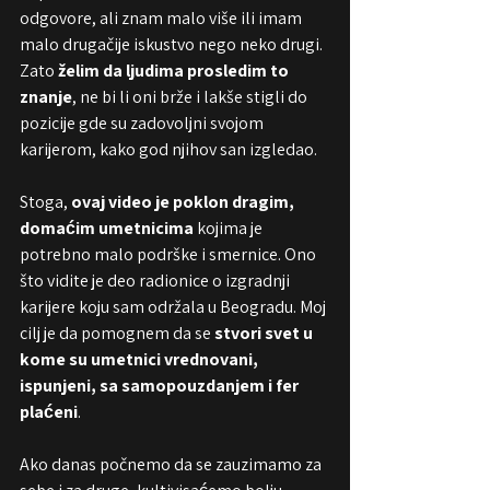
odgovore, ali znam malo više ili imam 
malo drugačije iskustvo nego neko drugi. 
Zato 
želim da ljudima prosledim to 
znanje
, ne bi li oni brže i lakše stigli do 
pozicije gde su zadovoljni svojom 
karijerom, kako god njihov san izgledao.
Stoga, 
ovaj video je poklon dragim, 
domaćim umetnicima
 kojima je 
potrebno malo podrške i smernice. Ono 
što vidite je deo radionice o izgradnji 
karijere koju sam održala u Beogradu. Moj 
cilj je da pomognem da se 
stvori svet u 
kome su umetnici vrednovani, 
ispunjeni, sa samopouzdanjem i fer 
plaćeni
. 
Ako danas počnemo da se zauzimamo za 