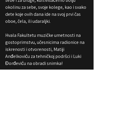
sebe i za druge, kultivisaćemo bolju 
okolinu za sebe, svoje kolege, kao i svako 
dete koje ovih dana ide na svoj prvi čas 
oboe, čela, ili udaraljki.
Hvala Fakultetu muzičke umetnosti na 
gostoprimstvu, učesnicima radionice na 
iskrenosti i otvorenosti, Matiji 
Anđelkoviću za tehničkoj podršci i Luki 
Đorđeviću na obradi snimka!
https://www.youtube.com/watch?
v=bB5aEPYb5IA