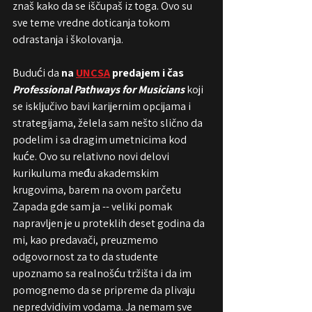
znaš kako da se iščupaš iz toga. Ovo su 
sve teme vredne doticanja tokom 
odrastanja i školovanja. 
Budući da 
na 
UNCSA
 predajem i čas 
Professional Pathways for Musicians
 koji 
se isključivo bavi karijernim opcijama i 
strategijama, želela sam nešto slično da 
podelim i sa dragim umetnicima kod 
kuće. Ovo su relativno novi delovi 
kurikuluma među akademskim 
krugovima, barem na ovom parčetu 
Zapada gde sam ja -- veliki pomak 
napravljen je u proteklih deset godina da 
mi, kao predavači, preuzmemo 
odgovornost za to da studente 
upoznamo sa realnošću tržišta i da im 
pomognemo da se pripreme da plivaju 
nepredvidivim vodama. Ja nemam sve 