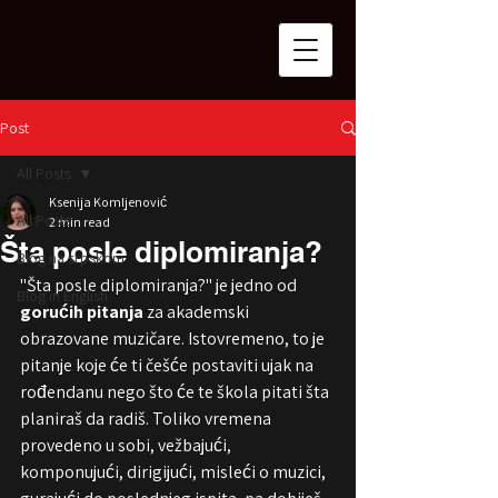
Post
All Posts
Ksenija Komljenović
All Posts
2 min read
Šta posle diplomiranja?
Blog na srpskom
"Šta posle diplomiranja?" je jedno od 
Blog in English
gorućih pitanja
 za akademski 
obrazovane muzičare. Istovremeno, to je 
pitanje koje će ti češće postaviti ujak na 
rođendanu nego što će te škola pitati šta 
planiraš da radiš. Toliko vremena 
provedeno u sobi, vežbajući, 
komponujući, dirigijući, misleći o muzici, 